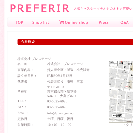
PREFERIR 人気女子アナイチオシの大人
いブランド
TOP
Shop list
Online shop
Press
Q&A
株式会社 プレステージ
名 称：
株式会社 プレステージ
事業内容：
婦人服企画・製造・小売販売
設立年月日：
昭和60年1月12日
代表者：
代表取締役 瀬野 三孝
〒111-0053
所在地：
東京都台東区浅草橋
5-8-11 大富ビル1F
TEL：
03-5825-6025
FAX：
03-5825-6026
Email：
info@pre-stige.co.jp
定休日：
土曜、日曜、祝日
営業時間：
10：00～19：00
↑ク