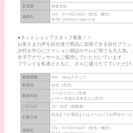
交通費
別途支給
TEL：03-5825-6025（担当：柳沢)
連絡先
MAIL:info@pre-stige.co.jp
●ネットショップスタッフ募集！！
お客さまの声を自分達で商品に反映できる自社ブラン
20代を中心にファション雑誌やテレビ局でも大人気。
女子アナウンサーもご愛用していただいています。
ブランドを私達とともに、さらに盛りたてていただけ
募集職種
Web Shopスタッフ
勤務地
自宅（在宅）
メールマガジン作成
勤務内容
(バナー作成も出来るなら尚可)
応募資格
20～30才（経験者）
担当までお電話またはメールにてお問合せくだ
応募方法
い。
TEL：03-5825-6025（担当：柳沢)
連絡先
MAIL:info@pre-stige.co.jp